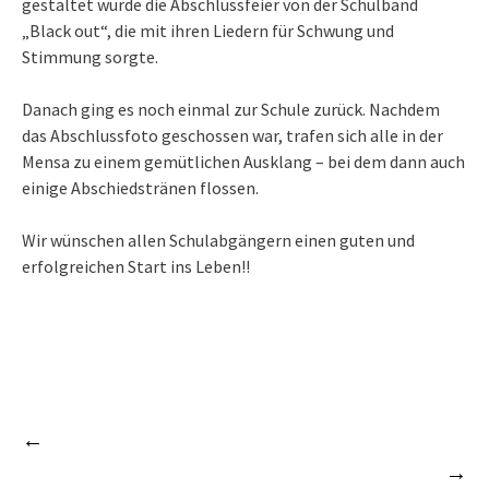
gestaltet wurde die Abschlussfeier von der Schulband
„Black out“, die mit ihren Liedern für Schwung und
Stimmung sorgte.
Danach ging es noch einmal zur Schule zurück. Nachdem
das Abschlussfoto geschossen war, trafen sich alle in der
Mensa zu einem gemütlichen Ausklang – bei dem dann auch
einige Abschiedstränen flossen.
Wir wünschen allen Schulabgängern einen guten und
erfolgreichen Start ins Leben!!
←
Abschlussfahrt der Entlassschüler 2016/17 nach
Beitrags-
Prag
Schulausflug zur Landesgartenschau
→