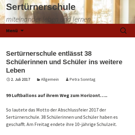
Sertürnerschule
miteinander leben und lernen
Zum
Suchen
Menü
Inhalt
nach:
springen
Sertürnerschule entlässt 38
Schülerinnen und Schüler ins weitere
Leben
2. Juli 2017
Allgemein
Petra Sonntag
99 Luftballons auf ihrem Weg zum Horizont…..
So lautete das Motto der Abschlussfeier 2017 der
Sertürnerschule. 38 Schülerinnen und Schüler haben es
geschafft. Am Freitag endete ihre 10-jährige Schulzeit.