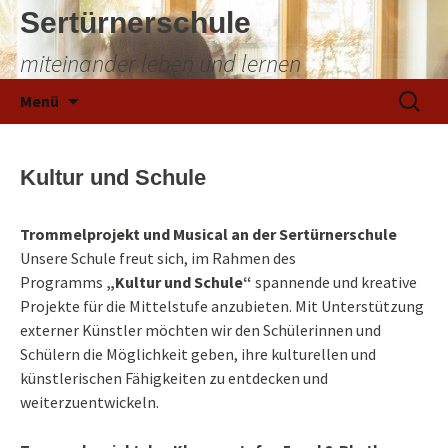
Sertürnerschule
miteinander leben und lernen
Zum
Suchen
Menü
Inhalt
nach:
springen
Kultur und Schule
Trommelprojekt und Musical an der Sertürnerschule
Unsere Schule freut sich, im Rahmen des
Programms
„Kultur und Schule“
spannende und kreative
Projekte für die Mittelstufe anzubieten. Mit Unterstützung
externer Künstler möchten wir den Schülerinnen und
Schülern die Möglichkeit geben, ihre kulturellen und
künstlerischen Fähigkeiten zu entdecken und
weiterzuentwickeln.