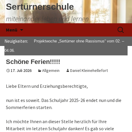
Sertürnerschule
miteinander leben und lernen
Zum
Suchen
Menü
Inhalt
nach:
springen
Neuigkeiten:
Projektwoche „Sertürner ohne Rassismus“ vom 02. –
04.06.
Schöne Ferien!!!!!
17. Juli 2026
Allgemein
Daniel Kleinehellefort
Liebe Eltern und Erziehungsberechtigte,
nun ist es soweit. Das Schuljahr 2025-26 endet nun und die
Sommerferien starten.
Ich möchte Ihnen an dieser Stelle herzlich für Ihre
Mitarbeit im letzten Schuljahr danken! Es gab so viele