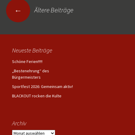
Beitragsnavigation
←
Ältere Beiträge
Neueste Beiträge
Schöne Ferien!!!!!
„Bestenehrung“ des
Bürgermeisters
Sportfest 2026: Gemeinsam aktiv!
BLACKOUT rocken die Kulte
Archiv
Archiv