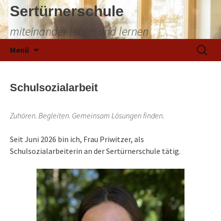
Sertürnerschule
miteinander leben und lernen
Zum
Suchen
Menü
Inhalt
nach:
springen
Schulsozialarbeit
Zuhören. Begleiten. Gemeinsam Lösungen finden.
Seit Juni 2026 bin ich, Frau Priwitzer, als
Schulsozialarbeiterin an der Sertürnerschule tätig.