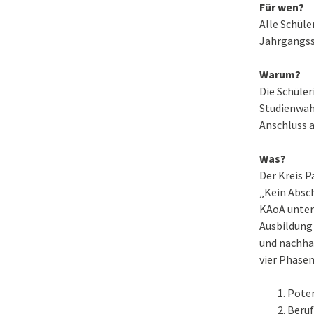
Für wen?
Alle Schüle
Jahrgangss
Warum?
Die Schüler
Studienwah
Anschluss a
Was?
Der Kreis P
„Kein Absc
KAoA unters
Ausbildung
und nachhal
vier Phasen
Poten
Beruf