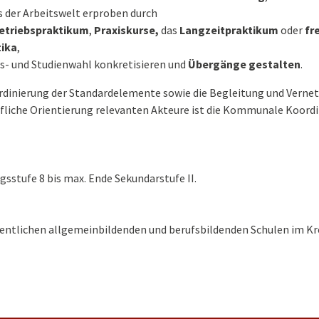
s der Arbeitswelt erproben durch
etriebspraktikum
,
Praxiskurse,
das
Langzeitpraktikum
oder
fr
tika
,
s- und Studienwahl konkretisieren und
Übergänge gestalten
.
ordinierung der Standardelemente sowie die Begleitung und Verne
ufliche Orientierung relevanten Akteure ist die Kommunale Koord
sstufe 8 bis max. Ende Sekundarstufe II.
fentlichen allgemeinbildenden und berufsbildenden Schulen im Kr