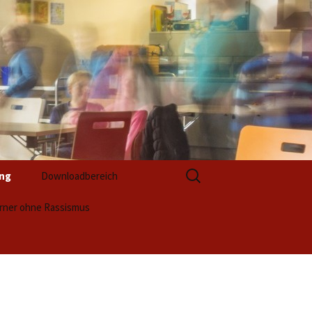
Suchen
ung
Downloadbereich
nach:
rner ohne Rassismus
Formulare zur Anmeldung
ktwoche 2025 (1)
Formulare zur
Berufsvorbereitung
luss
ktwoche 2025 (2)
ntation / Unsere
ktergebnisse