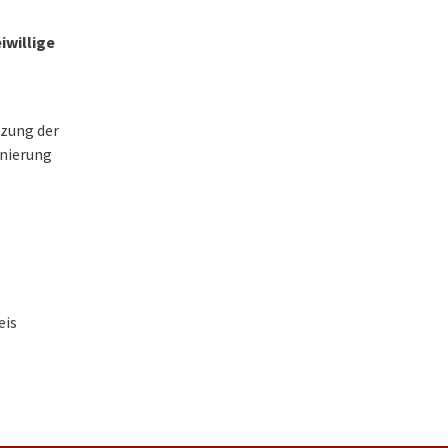
eiwillige
tzung der
inierung
eis