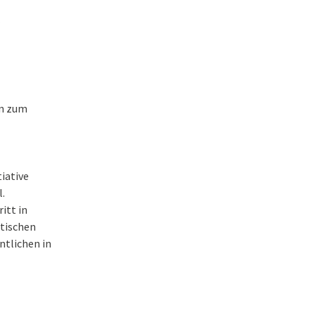
en zum
iative
.
itt in
atischen
ntlichen in