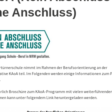
under
Schulband
e Anschluss)
Arbeitslehre in
Tag g
 2024
Klassenstufe 7 – E
2026
ücken
Therapieangebote
Schritte zur
Berufsvorbereitun
eit
ertürners-
Praxisbezug
rkt
(Auszüge aus dem)
Präventionskonzept
sexualisierte Gewalt
rkt 25-11-
 – 80 (+)
erschule
ertürnerschule nimmt im Rahmen der Berufsorientierung an der
iative KAoA teil. Im Folgenden werden einige Informationen zu
.
hrlich Broschüre zum KAoA-Programm mit vielen weiterführende
nen kann unter folgendem
Link
heruntergeladen werden.