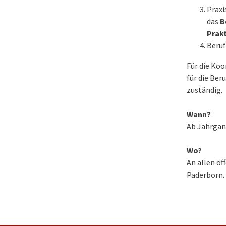
Praxi
das
B
Prak
Beruf
Für die Ko
für die Ber
zuständig.
Wann?
Ab Jahrgang
Wo?
An allen öf
Paderborn.