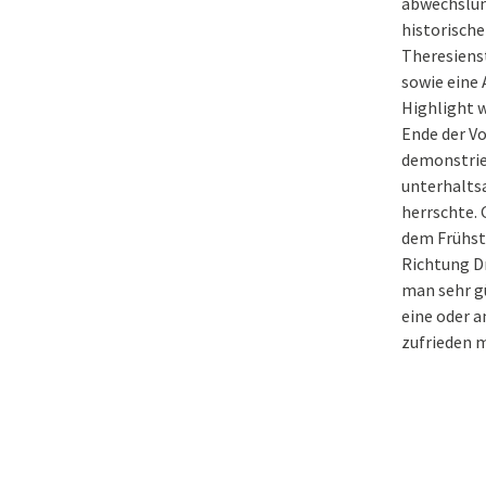
abwechslun
historisch
Theresiens
sowie eine 
Highlight w
Ende der Vo
demonstrier
unterhalts
herrschte. 
dem Frühst
Richtung D
man sehr g
eine oder 
zufrieden m