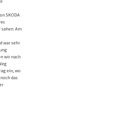
as
von SKODA
res
“ sahen. Am
d war sehr
mung
en wir nach
 Weg
ag ein, wo
 noch das
er