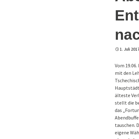
Tag 2 – Die
Weihnachtsw
Wäscheklammer
Ent
Adventsmarkt
Tag 3 – Das Tischer
und die
nac
Vermessungsrichtigk
01.12.2023 / S
Weihnachtsma
1. Juli 201
Weihnachtsma
2022
Vom 19.06. 
Happy Birthday
mit den Leh
Jahre Sertürn
Tschechisc
Hauptstädte
älteste Ver
stellt die 
das „Fortun
Abendbuffet
tauschen. D
eigene Wäh