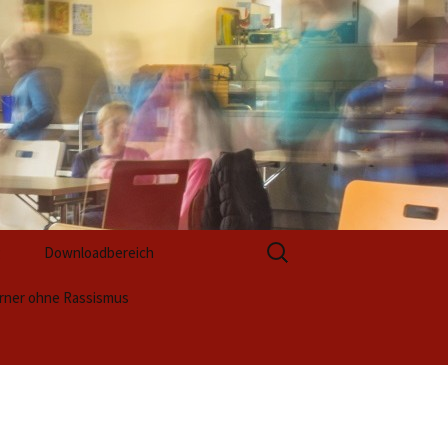
Suchen
g
Downloadbereich
nach:
rner ohne Rassismus
Formulare zur Anmeldung
ktwoche 2025 (1)
Formulare zur
Berufsvorbereitung
ss
ktwoche 2025 (2)
ntation / Unsere
ktergebnisse