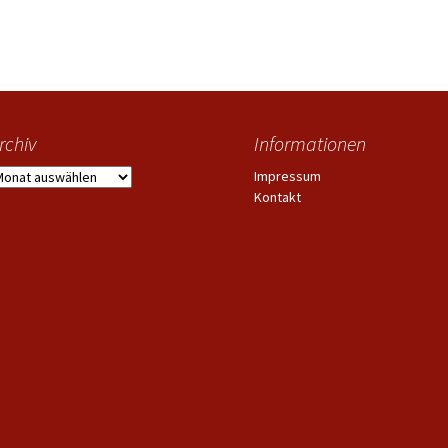
len in der Leichtathletik 2017
Sertürnerschule entlässt 38 Schüler
rchiv
Informationen
rchiv
Impressum
Kontakt