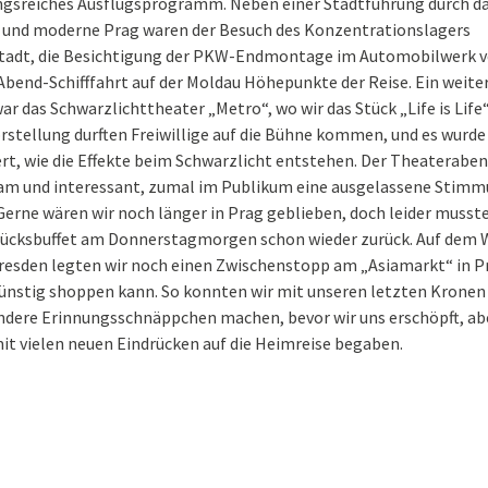
gsreiches Ausflugsprogramm. Neben einer Stadtführung durch d
e und moderne Prag waren der Besuch des Konzentrationslagers
tadt, die Besichtigung der PKW-Endmontage im Automobilwerk 
Abend-Schifffahrt auf der Moldau Höhepunkte der Reise. Ein weite
ar das Schwarzlichttheater „Metro“, wo wir das Stück „Life is Life
rstellung durften Freiwillige auf die Bühne kommen, und es wurde
t, wie die Effekte beim Schwarzlicht entstehen. Der Theateraben
am und interessant, zumal im Publikum eine ausgelassene Stim
Gerne wären wir noch länger in Prag geblieben, doch leider musst
ücksbuffet am Donnerstagmorgen schon wieder zurück. Auf dem
resden legten wir noch einen Zwischenstopp am „Asiamarkt“ in Pr
ünstig shoppen kann. So konnten wir mit unseren letzten Kronen
andere Erinnungsschnäppchen machen, bevor wir uns erschöpft, ab
it vielen neuen Eindrücken auf die Heimreise begaben.