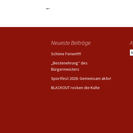
←
Kreismeisterschaften der Förderschu
Beitrags-
Navigation
Neueste Beiträge
A
A
Schöne Ferien!!!!!
„Bestenehrung“ des
Bürgermeisters
Sportfest 2026: Gemeinsam aktiv!
BLACKOUT rocken die Kulte