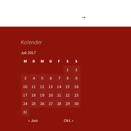
innen und Schüler ins weitere Leben
→
Kalender
Juli 2017
M
D
M
D
F
S
S
1
2
3
4
5
6
7
8
9
10
11
12
13
14
15
16
17
18
19
20
21
22
23
24
25
26
27
28
29
30
31
« Juni
Okt. »