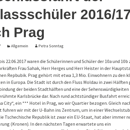
under
Schulband
lassschüler 2016/1
Arbeitslehre in
Tag g
 2024
Klassenstufe 7 – E
2026
ücken
Therapieangebote
Schritte zur
Berufsvorbereitun
h Prag
eit
ertürners-
Praxisbezug
rkt
(Auszüge aus dem)
Präventionskonzept
sexualisierte Gewalt
7
Allgemein
Petra Sonntag
rkt 25-11-
bis 22.06.2017 waren die Schülerinnen und Schüler der 10a und 1
 – 80 (+)
rkräften Frau Sahak, Herr Herges und Herr Heister in der Hauptst
erschule
hen Repbubik. Prag gehört mit etwa 1,3 Mio. Einwohnern zu den k
n in Europa. Die Stadt ist durch den Fluss Moldau in zwei Hälften g
bindung der beiden Stadthälften und eine der Sehenswürdigkeiten
berühmte Karlsbrücke dar. Nach rund achtstündiger Busfahrt erreic
a City“, ein *** Hotel in Prag, wo wir Quartier bezogen. Gleich na
 fuhren wir mit der U-Bahn ins Zentrum, um in einer Wechselstub
ie Tschechische Republik ist zwar ein EU-Staat, hat aber immer n
rung (Kronen). In den nächsten Tagen erwartete uns ein