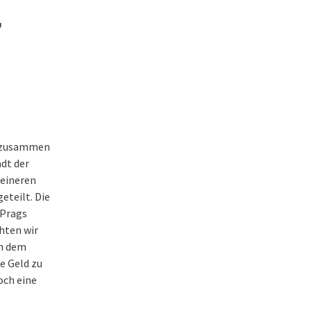
7
egen Rassismus
rste
g mit
0b zusammen
adt der
leineren
eteilt. Die
 Prags
hten wir
ch dem
e Geld zu
och eine