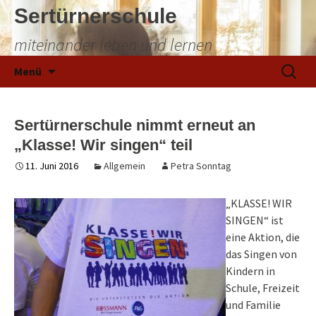
Sertürnerschule
miteinander leben und lernen
Zum
Suchen
Menü
Inhalt
nach:
springen
Sertürnerschule nimmt erneut an
„Klasse! Wir singen“ teil
11. Juni 2016
Allgemein
Petra Sonntag
„KLASSE! WIR
SINGEN“ ist
eine Aktion, die
das Singen von
Kindern in
Schule, Freizeit
und Familie