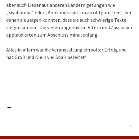
aber auch Lieder aus anderen Ländern gesungen wie
„Siyahamba“ oder „Kookabura sits on an old gum tree“, bei
denen sie zeigen konnten, dass sie auch schwierige Texte
singen können. Die vielen angereisten Eltern und Zuschauer
applaudierten zum Abschluss minutenlang.
Alles in allem war die Veranstaltung ein voller Erfolg und
hat Groß und Klein viel Spaß bereitet!
←
5 Schüler erwerben Laufabzeichen im Rahmen
Beitrags-
der Aktion „Laufwunder 2015/16“
Schulentlassfeier 2016
→
Navigation