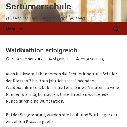
Sertürnerschule
miteinander leben und lernen
Zum
Suchen
Menü
Inhalt
nach:
springen
Waldbiathlon erfolgreich
19. November 2017
Allgemein
Petra Sonntag
Auch in diesem Jahr nahmen die Schülerinnen und Schüler
der Klassen 3 bis 9 am jährlich stattfindenden
Waldbiathlon teil. Dabei mussten sie in 30 Minuten so viele
Runden wie möglich laufen. Unterbrochen wurde jede
Runde durch eine Wurfstation.
Bei der Siegerehrung wurden alle Lauf- und Wurfsieger der
einzelnen Klassen geehrt.