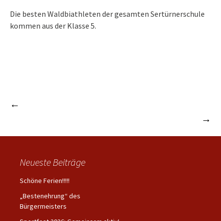
Die besten Waldbiathleten der gesamten Sertürnerschule
kommen aus der Klasse 5.
←
Ausflug nach Olderdissen gefiel Groß und Klein
Beitrags-
Einen harmonischen Adventsnachmittag verlebt
→
Navigation
Neueste Beiträge
Schöne Ferien!!!!!
„Bestenehrung“ des
Bürgermeisters