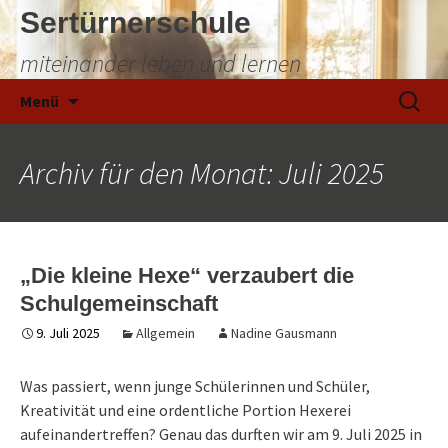
Sertürnerschule
miteinander leben und lernen
Zum
Suchen
Menü
Inhalt
nach:
springen
Archiv für den Monat: Juli 2025
„Die kleine Hexe“ verzaubert die
Schulgemeinschaft
9. Juli 2025
Allgemein
Nadine Gausmann
Was passiert, wenn junge Schülerinnen und Schüler,
Kreativität und eine ordentliche Portion Hexerei
aufeinandertreffen? Genau das durften wir am 9. Juli 2025 in