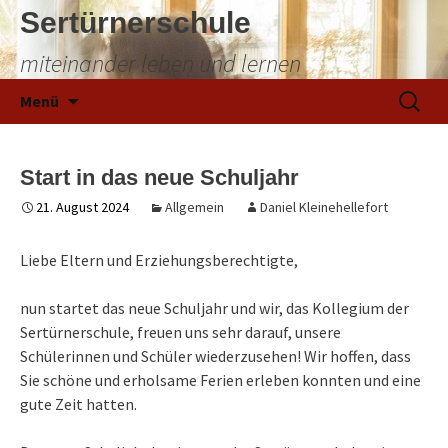
Sertürnerschule
miteinander leben und lernen
Zum
Suchen
Menü
Inhalt
nach:
springen
Start in das neue Schuljahr
21. August 2024
Allgemein
Daniel Kleinehellefort
Liebe Eltern und Erziehungsberechtigte,
nun startet das neue Schuljahr und wir, das Kollegium der
Sertürnerschule, freuen uns sehr darauf, unsere
Schülerinnen und Schüler wiederzusehen! Wir hoffen, dass
Sie schöne und erholsame Ferien erleben konnten und eine
gute Zeit hatten.