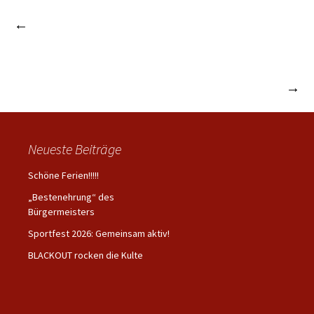
←
Sertürnerschule wird „Schule ohne Rassismus“;
Beitrags-
Herr Kleinehellefort wird offiziell zum Schulleiter
ernannt
Navigation
Adventsnachmittag erneut ein voller Erfolg
→
Neueste Beiträge
Schöne Ferien!!!!!
„Bestenehrung“ des
Bürgermeisters
Sportfest 2026: Gemeinsam aktiv!
BLACKOUT rocken die Kulte