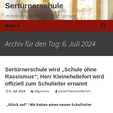
Sertürnerschule
miteinander leben und lernen
Zum
Suchen
Menü
Inhalt
nach:
springen
Archiv für den Tag: 6. Juli 2024
Sertürnerschule wird „Schule ohne
Rassismus“; Herr Kleinehellefort wird
offiziell zum Schulleiter ernannt
6. Juli 2024
Allgemein
Daniel Kleinehellefort
„Glück auf“: Wir haben einen neuen Schulleiter