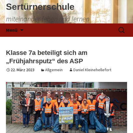
Sertürnerschule
miteinander leben und lernen
Zum
Suchen
Menü
Inhalt
nach:
springen
Klasse 7a beteiligt sich am
„Frühjahrsputz“ des ASP
22. März 2023
Allgemein
Daniel Kleinehellefort