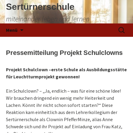
Sertürnerschule
miteinander leben und lernen
Zum
Suchen
Menü
Inhalt
nach:
springen
Pressemitteilung Projekt Schulclowns
Projekt Schulclown –erste Schule als Ausbildungsstätte
für Leuchtturmprojekt gewonnen!
Ein Schulclown? – „Ja, endlich – was für eine schöne Idee!
Wir brauchen dringend ein wenig mehr Heiterkeit und
Lachen. Könnt ihr nicht schon sofort starten?“ Diese
Reaktion kam einheitlich aus dem Lehrerkollegium der
Sertürnerschule als Clownin PfefferMinze, alias Anne
Schwede sich und ihr Projekt auf Einladung von Frau Katz,