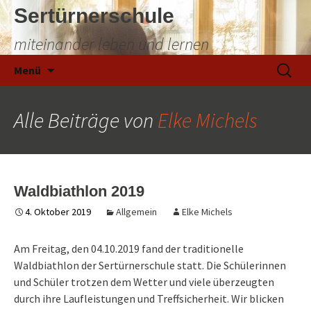
Sertürnerschule
miteinander leben und lernen
Zum
Suchen
Menü
Inhalt
nach:
springen
Alle Beiträge von
Elke Michels
Waldbiathlon 2019
4. Oktober 2019
Allgemein
Elke Michels
Am Freitag, den 04.10.2019 fand der traditionelle
Waldbiathlon der Sertürnerschule statt. Die Schülerinnen
und Schüler trotzen dem Wetter und viele überzeugten
durch ihre Laufleistungen und Treffsicherheit. Wir blicken