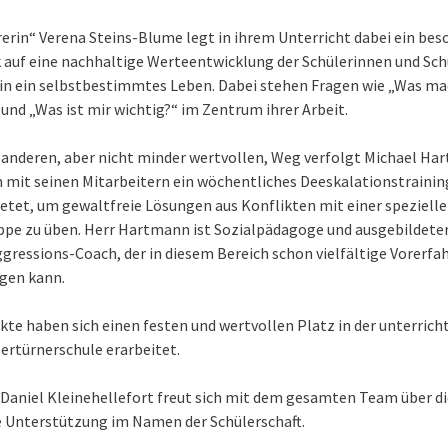
erin“ Verena Steins-Blume legt in ihrem Unterricht dabei ein bes
auf eine nachhaltige Werteentwicklung der Schülerinnen und Sch
in ein selbstbestimmtes Leben. Dabei stehen Fragen wie „Was m
 und „Was ist mir wichtig?“ im Zentrum ihrer Arbeit.
 anderen, aber nicht minder wertvollen, Weg verfolgt Michael Ha
mit seinen Mitarbeitern ein wöchentliches Deeskalationstraining
etet, um gewaltfreie Lösungen aus Konflikten mit einer speziell
ppe zu üben. Herr Hartmann ist Sozialpädagoge und ausgebildete
gressions-Coach, der in diesem Bereich schon vielfältige Vorerf
ngen kann.
kte haben sich einen festen und wertvollen Platz in der unterrich
Sertürnerschule erarbeitet.
 Daniel Kleinehellefort freut sich mit dem gesamten Team über d
 Unterstützung im Namen der Schülerschaft.