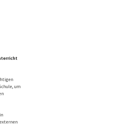
egen Rassismus
rste
g mit
terricht
chtigen
Schule, um
en
in
 externen