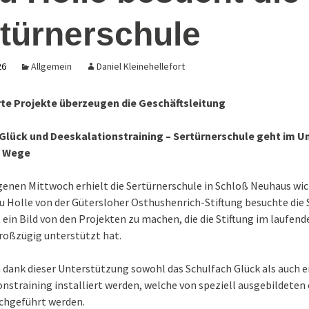
under
Schulband
türnerschule
Arbeitslehre in
Tag g
 2024
Klassenstufe 7 – E
2026
ücken
Therapieangebote
Schritte zur
Berufsvorbereitun
26
Allgemein
Daniel Kleinehellefort
eit
ertürners-
Praxisbezug
rkt
(Auszüge aus dem)
Präventionskonzept
e Projekte überzeugen die Geschäftsleitung
sexualisierte Gewalt
rkt 25-11-
Glück und Deeskalationstraining – Sertürnerschule geht im Un
e Wege
 – 80 (+)
erschule
enen Mittwoch erhielt die Sertürnerschule in Schloß Neuhaus wi
u Holle von der Gütersloher Osthushenrich-Stiftung besuchte die 
t ein Bild von den Projekten zu machen, die die Stiftung im laufend
roßzügig unterstützt hat.
dank dieser Unterstützung sowohl das Schulfach Glück als auch e
nstraining installiert werden, welche von speziell ausgebildeten
rchgeführt werden.