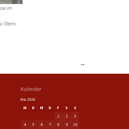
sse im
u Steins-
 der Praktikumsplakate der Stufe 8
→
Kalender
Mai 2026
M
D
M
D
F
S
S
1
2
3
4
5
6
7
8
9
10