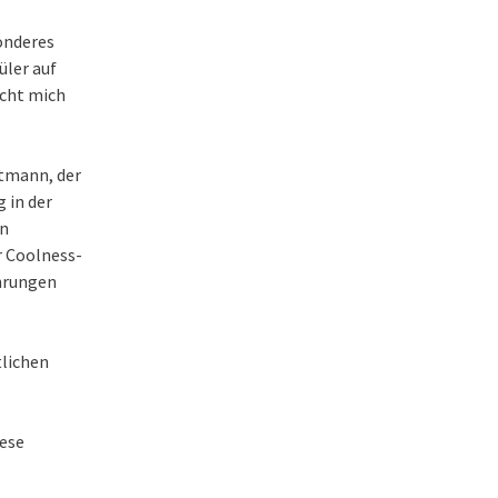
onderes
üler auf
acht mich
rtmann, der
 in der
en
r Coolness-
ahrungen
tlichen
iese