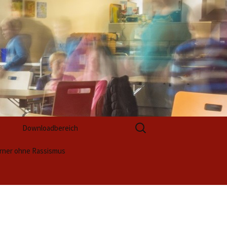
Suchen
g
Downloadbereich
nach:
rner ohne Rassismus
Formulare zur Anmeldung
ktwoche 2025 (1)
Formulare zur
Berufsvorbereitung
ss
ktwoche 2025 (2)
ntation / Unsere
ktergebnisse