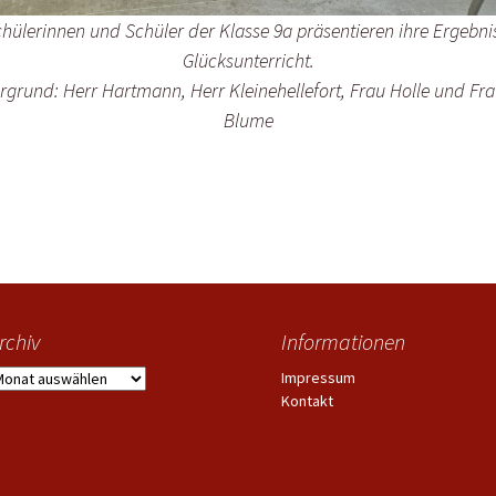
chülerinnen und Schüler der Klasse 9a präsentieren ihre Ergebni
Glücksunterricht.
rgrund: Herr Hartmann, Herr Kleinehellefort, Frau Holle und Fra
Blume
Ausstellung
rchiv
Informationen
rchiv
Impressum
Kontakt