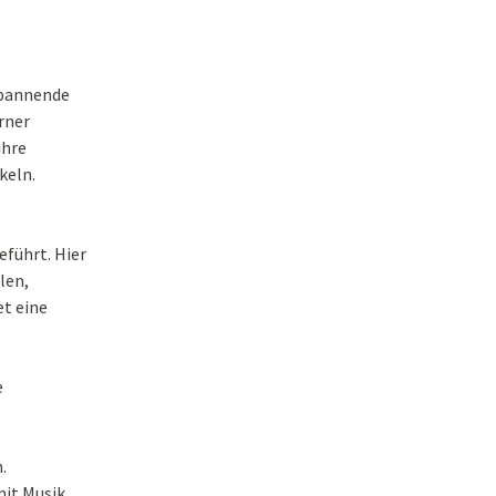
egen Rassismus
Erste
pannende
ng mit
rner
ihre
keln.
führt. Hier
len,
et eine
e
.
mit Musik