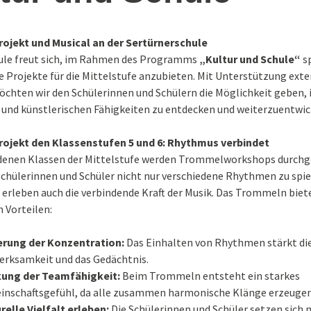
under
Schulband
Arbeitslehre in
Tag g
 2024
Klassenstufe 7 – 
2026
jekt und Musical an der Sertürnerschule
ücken
Therapieangebote
Schritte zur
ule freut sich, im Rahmen des Programms
„Kultur und Schule“
s
Berufsvorbereitu
eit
ertürners-
Praxisbezug
e Projekte für die Mittelstufe anzubieten. Mit Unterstützung exte
rkt
(Auszüge aus dem)
chten wir den Schülerinnen und Schülern die Möglichkeit geben, 
Präventionskonzept
sexualisierte Gewalt
 und künstlerischen Fähigkeiten zu entdecken und weiterzuentwic
rkt 25-11-
jekt den Klassenstufen 5 und 6: Rhythmus verbindet
 – 80 (+)
edenen Klassen der Mittelstufe werden Trommelworkshops durchge
erschule
Schülerinnen und Schüler nicht nur verschiedene Rhythmen zu spie
 erleben auch die verbindende Kraft der Musik. Das Trommeln biet
n Vorteilen:
erung der Konzentration:
Das Einhalten von Rhythmen stärkt di
rksamkeit und das Gedächtnis.
kung der Teamfähigkeit:
Beim Trommeln entsteht ein starkes
nschaftsgefühl, da alle zusammen harmonische Klänge erzeugen
relle Vielfalt erleben:
Die Schülerinnen und Schüler setzen sich 