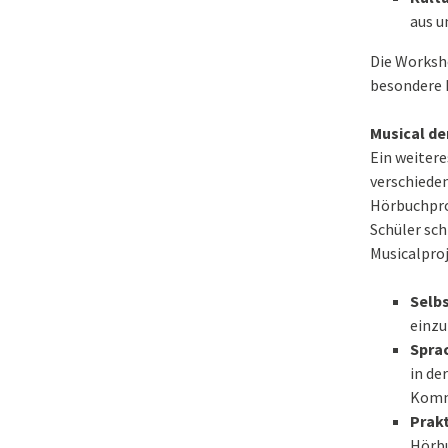
aus u
Die Worksho
besondere E
Musical de
Ein weitere
verschieden
Hörbuchpro
Schüler sc
Musicalproj
Selb
einzu
Sprac
in de
Komm
Prak
Hörbu