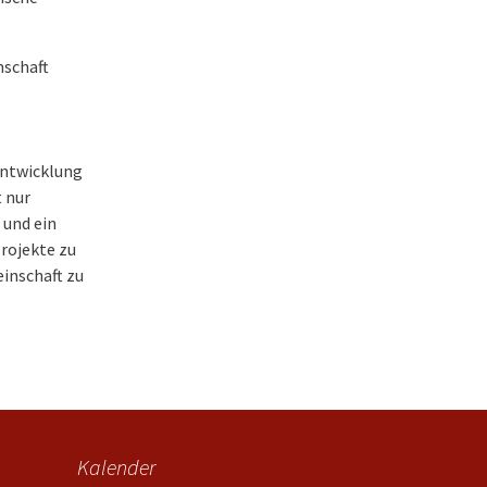
nschaft
 Entwicklung
 nur
 und ein
Projekte zu
einschaft zu
Kalender