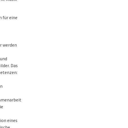
 für eine
er werden
 und
lder. Das
petenzen:
en
mmenarbeit
ie
ion eines
ische