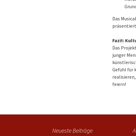
Grun
Das Musical
präsentiert
Fazit: Kult
Das Projekt
junger Men
künstleris
Gefühl für 
realisieren
feiern!
Neueste Beiträge
A