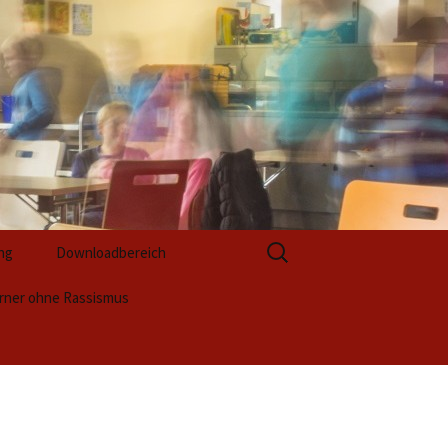
Suchen
ng
Downloadbereich
nach:
rner ohne Rassismus
Formulare zur Anmeldung
ktwoche 2025 (1)
Formulare zur
Berufsvorbereitung
luss
ktwoche 2025 (2)
ntation / Unsere
ktergebnisse