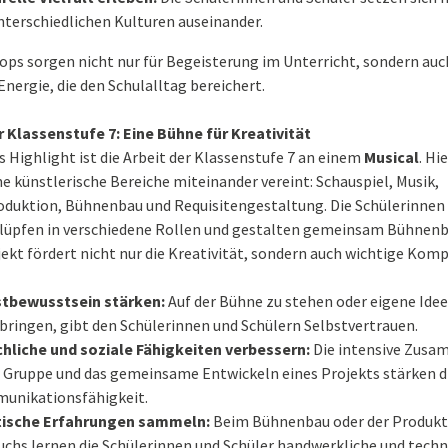
nterschiedlichen Kulturen auseinander.
ps sorgen nicht nur für Begeisterung im Unterricht, sondern auch
nergie, die den Schulalltag bereichert.
r Klassenstufe 7: Eine Bühne für Kreativität
s Highlight ist die Arbeit der Klassenstufe 7 an einem
Musical
. Hi
e künstlerische Bereiche miteinander vereint: Schauspiel, Musik,
duktion, Bühnenbau und Requisitengestaltung. Die Schülerinnen
hlüpfen in verschiedene Rollen und gestalten gemeinsam Bühnenbi
ekt fördert nicht nur die Kreativität, sondern auch wichtige Kom
stbewusstsein stärken:
Auf der Bühne zu stehen oder eigene Ide
bringen, gibt den Schülerinnen und Schülern Selbstvertrauen.
hliche und soziale Fähigkeiten verbessern:
Die intensive Zusa
r Gruppe und das gemeinsame Entwickeln eines Projekts stärken d
unikationsfähigkeit.
tische Erfahrungen sammeln:
Beim Bühnenbau oder der Produkt
chs lernen die Schülerinnen und Schüler handwerkliche und techn