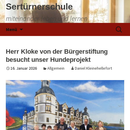
Sertürnerschule
miteinander leben und lernen
Zum
Suchen
Menü
Inhalt
nach:
springen
Herr Kloke von der Bürgerstiftung
besucht unser Hundeprojekt
16. Januar 2026
Allgemein
Daniel Kleinehellefort