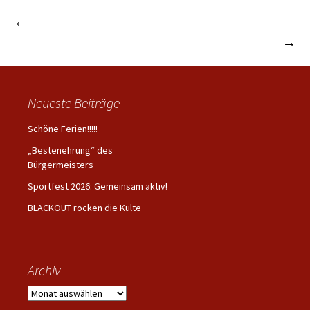
←
Aktuelle Termine….
Beitrags-
Frau Borghoff verlässt die Schule :-(
→
Navigation
Neueste Beiträge
Schöne Ferien!!!!!
„Bestenehrung“ des
Bürgermeisters
Sportfest 2026: Gemeinsam aktiv!
BLACKOUT rocken die Kulte
Archiv
Archiv