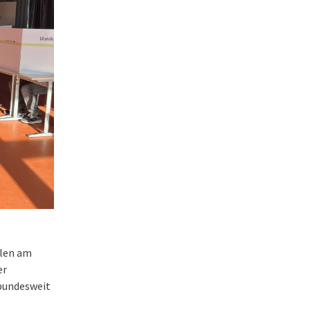
hlen am
er
bundesweit