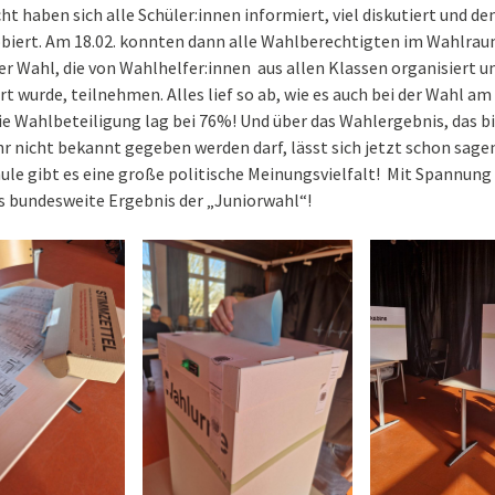
ht haben sich alle Schüler:innen informiert, viel diskutiert und d
biert. Am 18.02. konnten dann alle Wahlberechtigten im Wahlrau
er Wahl, die von Wahlhelfer:innen aus allen Klassen organisiert u
t wurde, teilnehmen. Alles lief so ab, wie es auch bei der Wahl a
Die Wahlbeteiligung lag bei 76%! Und über das Wahlergebnis, das b
r nicht bekannt gegeben werden darf, lässt sich jetzt schon sage
ule gibt es eine große politische Meinungsvielfalt! Mit Spannung
s bundesweite Ergebnis der „Juniorwahl“!