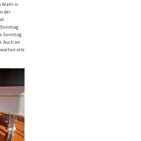
en Wahl-o-
m der
nd
m Sonntag
is Sonntag
n: Auch an
 warten alle