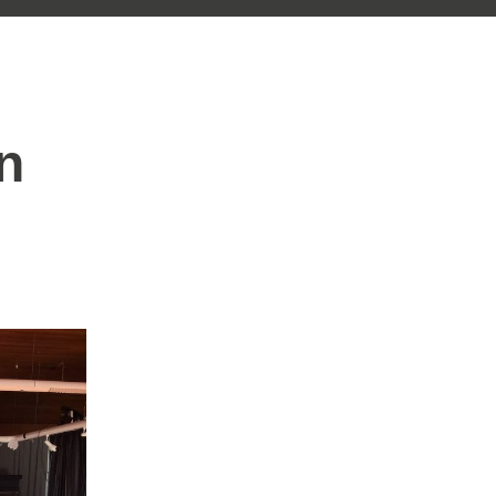
egen Rassismus
rste
g mit
n