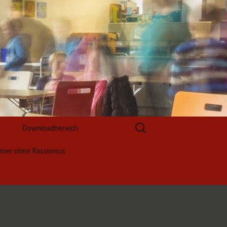
Suchen
g
Downloadbereich
nach:
rner ohne Rassismus
Formulare zur Anmeldung
ktwoche 2025 (1)
Formulare zur
Berufsvorbereitung
ss
ktwoche 2025 (2)
ntation / Unsere
ktergebnisse