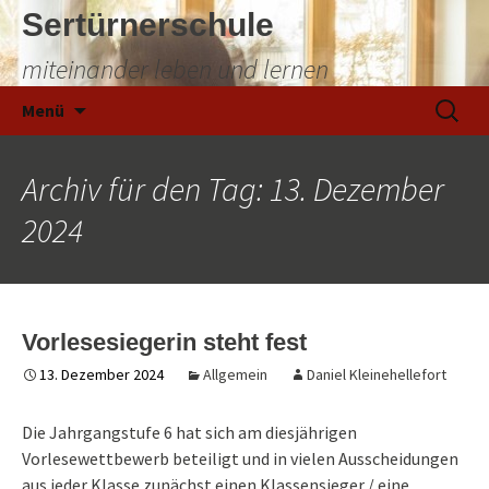
Sertürnerschule
miteinander leben und lernen
Zum
Suchen
Menü
Inhalt
nach:
springen
Archiv für den Tag: 13. Dezember
2024
Vorlesesiegerin steht fest
13. Dezember 2024
Allgemein
Daniel Kleinehellefort
Die Jahrgangstufe 6 hat sich am diesjährigen
Vorlesewettbewerb beteiligt und in vielen Ausscheidungen
aus jeder Klasse zunächst einen Klassensieger / eine