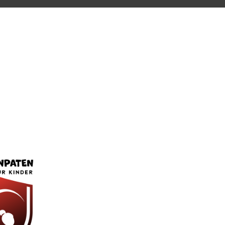
egen Rassismus
rste
g mit