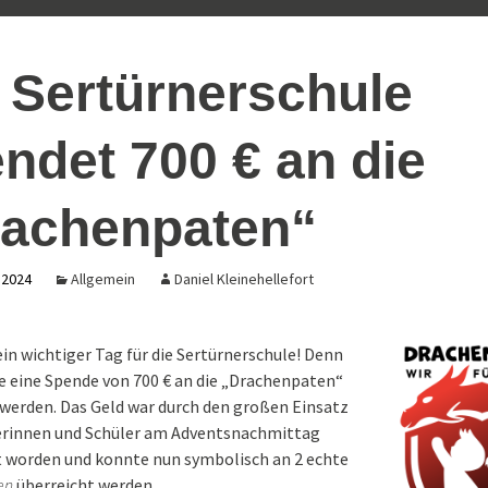
under
Schulband
Arbeitslehre in
Tag g
 2024
Klassenstufe 7 – E
2026
 Sertürnerschule
ücken
Therapieangebote
Schritte zur
Berufsvorbereitun
eit
ertürners-
Praxisbezug
rkt
(Auszüge aus dem)
ndet 700 € an die
Präventionskonzept
sexualisierte Gewalt
rkt 25-11-
rachenpaten“
 – 80 (+)
erschule
 2024
Allgemein
Daniel Kleinehellefort
in wichtiger Tag für die Sertürnerschule! Denn
e eine Spende von 700 € an die „Drachenpaten“
werden. Das Geld war durch den großen Einsatz
lerinnen und Schüler am Adventsnachmittag
worden und konnte nun symbolisch an 2 echte
en
überreicht werden.