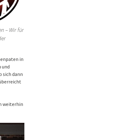
n – Wir für
der
enpaten in
n und
b sich dann
überreicht
n weiterhin