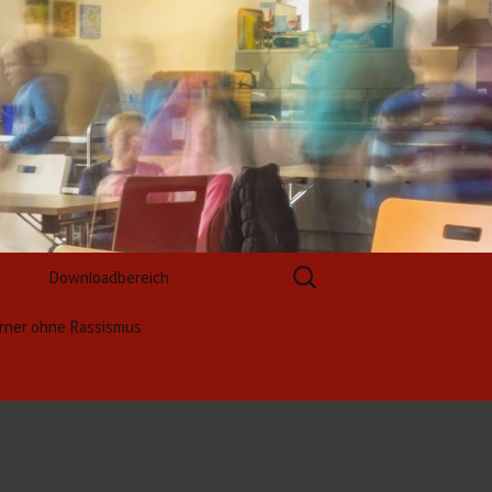
Suchen
g
Downloadbereich
nach:
rner ohne Rassismus
Formulare zur Anmeldung
ktwoche 2025 (1)
Formulare zur
Berufsvorbereitung
ss
ktwoche 2025 (2)
ntation / Unsere
ktergebnisse