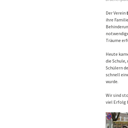
Der Verein
ihre Famili
Behinderung
notwendige
Träume erfü
Heute kame
die Schule
Schülern de
schnell ein
wurde.
Wir sind s
viel Erfolg 