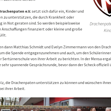
Drachenpaten e.V.
setzt sich dafür ein, Kinder und
en zu unterstützen, die durch Krankheit oder
 in Not geraten sind. So werden beispielsweise
Drachenpate
 Anschaffungen finanziert oder kleine und große
Kin
llt.
n dann Matthias Schmidt und Evelyn Zimmermann von den Drach
, um die Spende entgegenzunehmen und auch, um den Schülerinne
r Sertürnerschule von ihrer Arbeit zu berichten. In der Mensa erga
e sehr spannende Gesprächsrunde, bevor dann der Scheck offiziell 
tolz, die Drachenpaten unterstützen zu können und wünschen ihne
bei ihrer Arbeit.