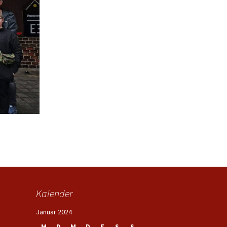
Kalender
Januar 2024
M
D
M
D
F
S
S