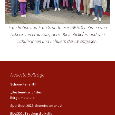
Frau Bohne und Frau Grundmeier (AKHD) nehmen den
Scheck von Frau Katz, Herrn Kleinehellefort und den
Schülerinnen und Schülern der SV entgegen.
Neueste Beiträge
Schöne Ferien!!!!!
„Bestenehrung“ des
Bürgermeisters
Sportfest 2026: Gemeinsam aktiv!
BLACKOUT rocken die Kulte