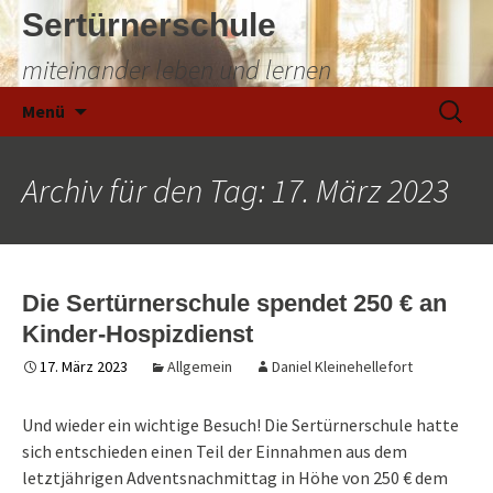
Sertürnerschule
miteinander leben und lernen
Zum
Suchen
Menü
Inhalt
nach:
springen
Archiv für den Tag: 17. März 2023
Die Sertürnerschule spendet 250 € an
Kinder-Hospizdienst
17. März 2023
Allgemein
Daniel Kleinehellefort
Und wieder ein wichtige Besuch! Die Sertürnerschule hatte
sich entschieden einen Teil der Einnahmen aus dem
letztjährigen Adventsnachmittag in Höhe von 250 € dem