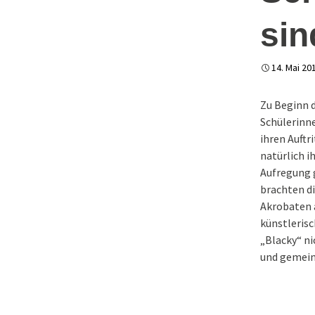
Tag 2 – Die
Weihnachtsw
Wäscheklammer
sin
Adventsmarkt
Tag 3 – Das Tischer
und die
14. Mai 20
Vermessungsrichtigk
01.12.2023 / S
Weihnachtsma
Zu Beginn d
Weihnachtsma
Schülerinne
2022
ihren Auftr
natürlich i
Happy Birthday
Jahre Sertürn
Aufregung g
brachten di
Akrobaten a
künstlerisc
„Blacky“ ni
und gemein