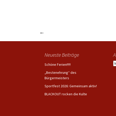
←
Schulprojekt mit Zirkus Cassely
Beitrags-
Navigation
Neueste Beiträge
A
A
Schöne Ferien!!!!!
„Bestenehrung“ des
Bürgermeisters
Sportfest 2026: Gemeinsam aktiv!
BLACKOUT rocken die Kulte