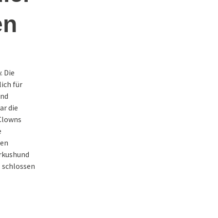
en
egen Rassismus
rste
g mit
. Die
ich für
und
ar die
 Clowns
e
ren
irkushund
z schlossen