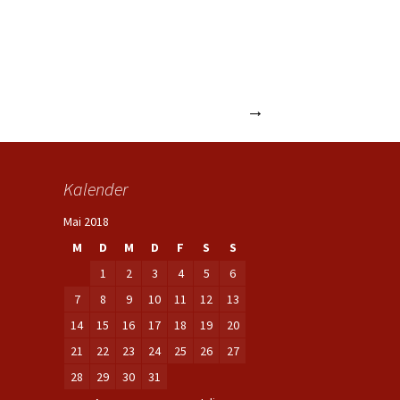
Blackout begeistert das Publikum
→
Kalender
Mai 2018
M
D
M
D
F
S
S
1
2
3
4
5
6
7
8
9
10
11
12
13
14
15
16
17
18
19
20
21
22
23
24
25
26
27
28
29
30
31