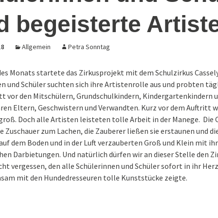
under
Schulband
d begeisterte Artist
Arbeitslehre in
Tag g
 2024
Klassenstufe 7 – E
2026
ücken
Therapieangebote
Schritte zur
Berufsvorbereitun
18
Allgemein
Petra Sonntag
eit
ertürners-
Praxisbezug
rkt
(Auszüge aus dem)
Präventionskonzept
es Monats startete das Zirkusprojekt mit dem Schulzirkus Cassely
sexualisierte Gewalt
rkt 25-11-
n und Schüler suchten sich ihre Artistenrolle aus und probten tägl
itt vor den Mitschülern, Grundschulkindern, Kindergartenkindern 
hren Eltern, Geschwistern und Verwandten. Kurz vor dem Auftritt w
 – 80 (+)
erschule
roß. Doch alle Artisten leisteten tolle Arbeit in der Manege. Die
e Zuschauer zum Lachen, die Zauberer ließen sie erstaunen und di
uf dem Boden und in der Luft verzauberten Groß und Klein mit ih
hen Darbietungen. Und natürlich dürfen wir an dieser Stelle den Z
cht vergessen, den alle Schülerinnen und Schüler sofort in ihr Her
sam mit den Hundedresseuren tolle Kunststücke zeigte.