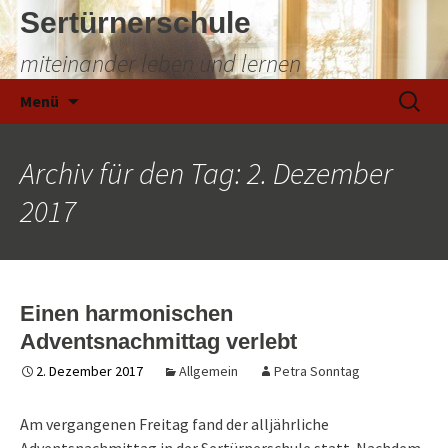
Sertürnerschule
miteinander leben und lernen
Zum
Suchen
Menü
Inhalt
nach:
springen
Archiv für den Tag: 2. Dezember
2017
Einen harmonischen
Adventsnachmittag verlebt
2. Dezember 2017
Allgemein
Petra Sonntag
Am vergangenen Freitag fand der alljährliche