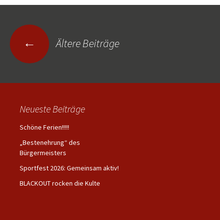
Beitragsnavigation
←
Ältere Beiträge
Neueste Beiträge
Schöne Ferien!!!!!
„Bestenehrung“ des
Bürgermeisters
Sportfest 2026: Gemeinsam aktiv!
BLACKOUT rocken die Kulte