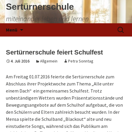
Sertürnerschule
miteinander leben und lernen
Zum
Suchen
Menü
Inhalt
nach:
springen
Sertürnerschule feiert Schulfest
4. Juli 2016
Allgemein
Petra Sonntag
Am Freitag 01.07.2016 feierte die Sertürnerschule zum
Abschluss ihrer Projektwoche zum Thema „Alle unter
einem Dach“ ein gemeinsames Schulfest. Trotz
unbeständigem Wetters wurden Präsentationsstände und
Bewegungsangebote auf dem Schulhof aufgebaut, die von
den Schülern und Eltern zahlreich besucht wurden. In der
Mensa spielte die Schulband „Blackout“ alte und neu
einstudierte Songs, während sich das Publikum am