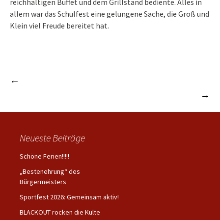
reichhaltigen Buffet und dem Grillstand bediente. Alles in
allem war das Schulfest eine gelungene Sache, die Groß und
Klein viel Freude bereitet hat.
←
Schulentlassfeier 2016
Beitrags-
Schulausflug zum Allwetterzoo nach Münster
→
Navigation
Neueste Beiträge
Schöne Ferien!!!!!
„Bestenehrung“ des
Bürgermeisters
Sportfest 2026: Gemeinsam aktiv!
BLACKOUT rocken die Kulte